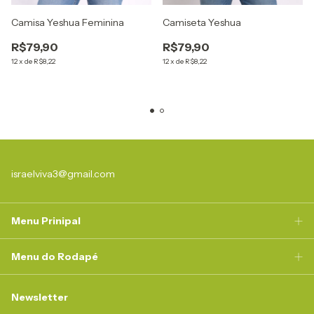
Camisa Yeshua Feminina
Camiseta Yeshua
R$79,90
R$79,90
12
x
de
R$8,22
12
x
de
R$8,22
israelviva3@gmail.com
Menu Prinipal
Menu do Rodapé
Newsletter