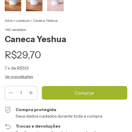
Início
>
canecas
>
Caneca Yeshua
+40 vendidos
Caneca Yeshua
R$29,70
7
x de
R$5,13
Ver mais detalhes
Compra protegida
Seus dados cuidados durante toda a compra.
Trocas e devoluções