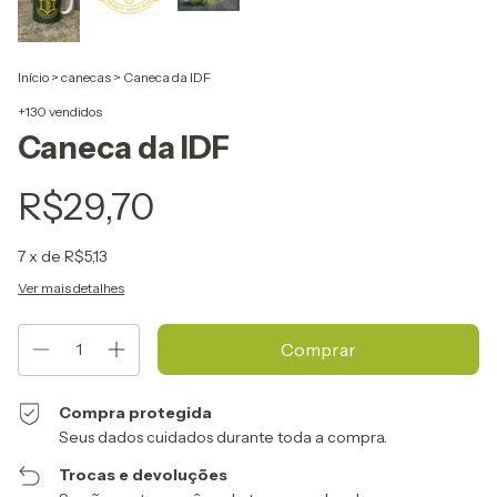
Início
>
canecas
>
Caneca da IDF
+130 vendidos
Caneca da IDF
R$29,70
7
x de
R$5,13
Ver mais detalhes
Compra protegida
Seus dados cuidados durante toda a compra.
Trocas e devoluções