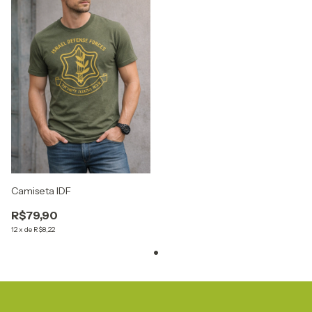
Camiseta IDF
R$79,90
12
x
de
R$8,22